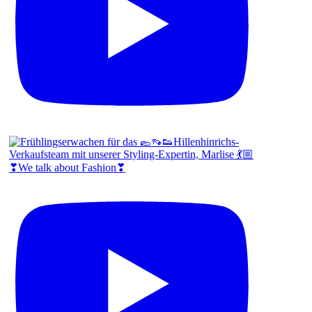
❣We talk about Fashion❣