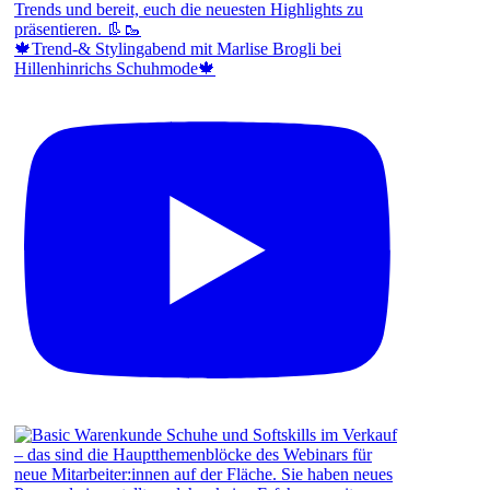
🍁Trend-& Stylingabend mit Marlise Brogli bei
Hillenhinrichs Schuhmode🍁