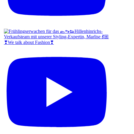
❣We talk about Fashion❣