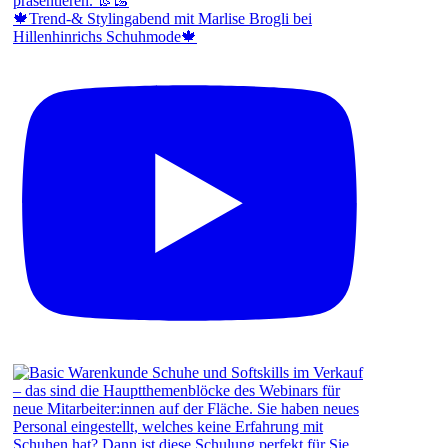
🍁Trend-& Stylingabend mit Marlise Brogli bei
Hillenhinrichs Schuhmode🍁