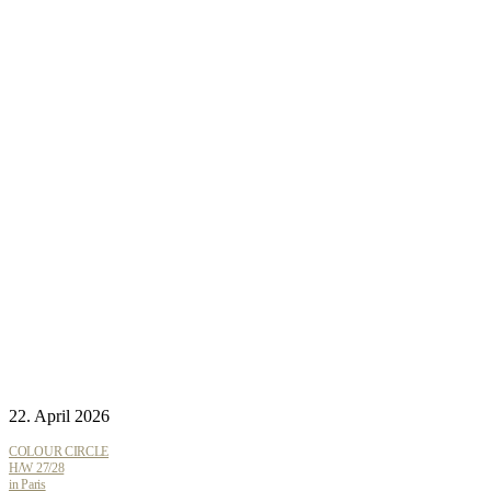
22. April 2026
COLOUR CIRCLE
H/W 27/28
in Paris