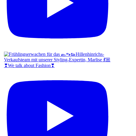
❣We talk about Fashion❣