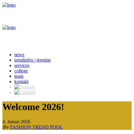
news
trendinfos / termine
services
college
team
kontakt
Welcome 2026!
4. Januar 2026
|
By
FASHION TREND POOL