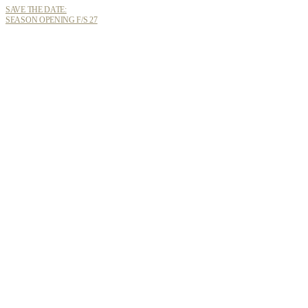
SAVE THE DATE:
SEASON OPENING F/S 27