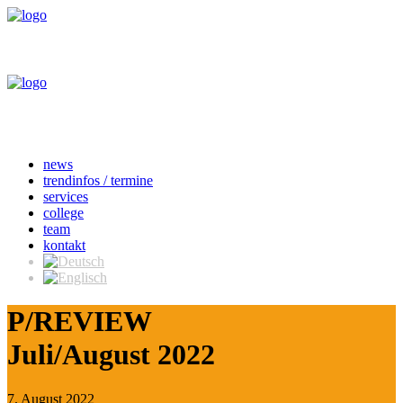
news
trendinfos / termine
services
college
team
kontakt
P/REVIEW
Juli/August 2022
7. August 2022