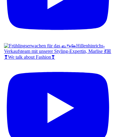
❣We talk about Fashion❣