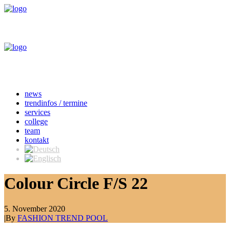
news
trendinfos / termine
services
college
team
kontakt
Colour Circle­ F/S 22
5. November 2020
|
By
FASHION TREND POOL