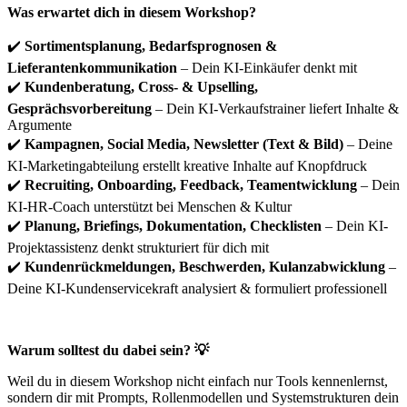
Was erwartet dich in diesem Workshop?
✔️
Sortimentsplanung, Bedarfsprognosen &
Lieferantenkommunikation
– Dein KI-Einkäufer denkt mit
✔️
Kundenberatung, Cross- & Upselling,
Gesprächsvorbereitung
– Dein KI-Verkaufstrainer liefert Inhalte &
Argumente
✔️
Kampagnen, Social Media, Newsletter (Text & Bild)
– Deine
KI-Marketingabteilung erstellt kreative Inhalte auf Knopfdruck
✔️
Recruiting, Onboarding, Feedback, Teamentwicklung
– Dein
KI-HR-Coach unterstützt bei Menschen & Kultur
✔️
Planung, Briefings, Dokumentation, Checklisten
– Dein KI-
Projektassistenz denkt strukturiert für dich mit
✔️
Kundenrückmeldungen, Beschwerden, Kulanzabwicklung
–
Deine KI-Kundenservicekraft analysiert & formuliert professionell
Warum solltest du dabei sein?
💡
Weil du in diesem Workshop nicht einfach nur Tools kennenlernst,
sondern dir mit Prompts, Rollenmodellen und Systemstrukturen dein