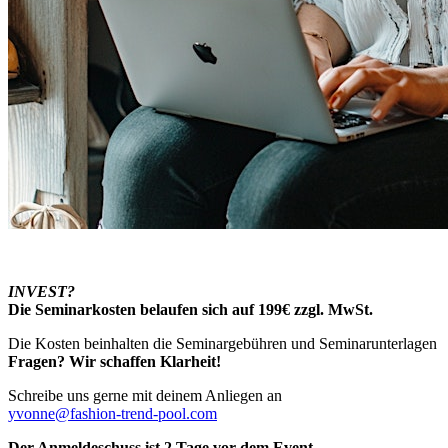
INVEST?
Die
Seminarkosten
belaufen
sich
auf 199€
zzgl.
MwSt
.
Die Kosten beinhalten die Seminargebühren und Seminarunterlagen
Fragen
?
Wir
schaffen
Klarheit
!
Schreibe uns gerne mit deinem Anliegen an
yvonne@fashion-trend-pool.com
Der
Anmeldeschuss
ist
2 Tage vor dem Event.