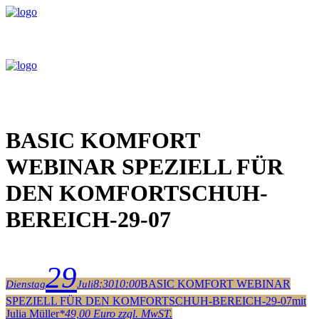
BASIC KOMFORT
WEBINAR SPEZIELL FÜR
DEN KOMFORTSCHUH-
BEREICH-29-07
29
8:30
10:00
BASIC KOMFORT WEBINAR
Dienstag
Juli
SPEZIELL FÜR DEN KOMFORTSCHUH-BEREICH-29-07
mit
Julia Müller
*
49,00 Euro zzgl. MwST.