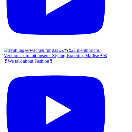
❣We talk about Fashion❣