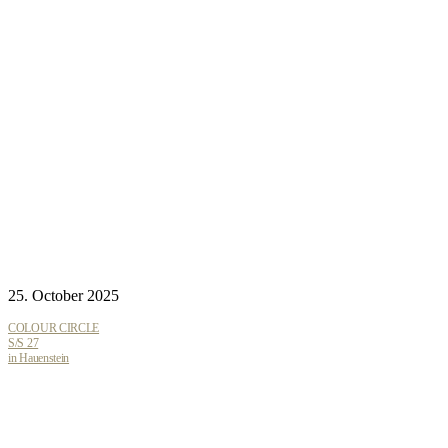
25. October 2025
COLOUR CIRCLE
S/S 27
in Hauenstein