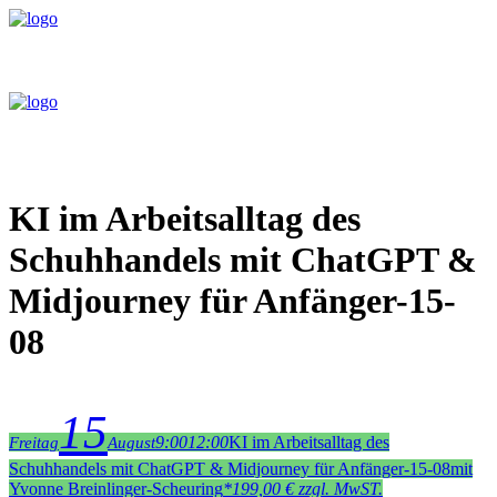
KI im Arbeitsalltag des
Schuhhandels mit ChatGPT &
Midjourney für Anfänger-15-
08
15
9:00
12:00
KI im Arbeitsalltag des
Freitag
August
Schuhhandels mit ChatGPT & Midjourney für Anfänger-15-08
mit
Yvonne Breinlinger-Scheuring
*
199,00 € zzgl. MwST.